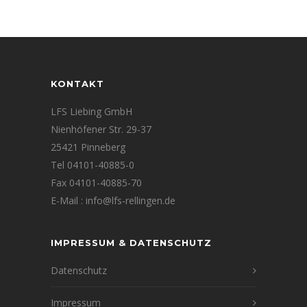
KONTAKT
LFS Liebing GmbH
Nienhöfener Str. 29-37
25421 Pinneberg
Tel 04101-40885-0
Fax 04101-40885-70
E-Mail : info@lfs-rellingen.de
IMPRESSUM & DATENSCHUTZ
Datenschutz
Impressum