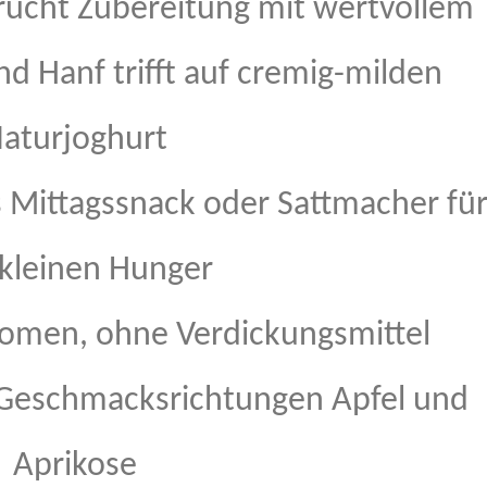
Frucht Zubereitung mit wertvollem
d Hanf trifft auf cremig-milden
aturjoghurt
s Mittagssnack oder Sattmacher fü
kleinen Hunger
omen, ohne Verdickungsmittel
 Geschmacksrichtungen Apfel und
Aprikose