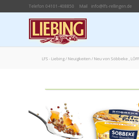
Telefon 04101-408850 Mail info@lfs-rellingen.de
LFS - Liebing
/
Neuigkeiten
/
Neu von Söbbeke , LÖF