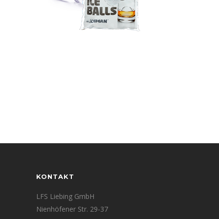
KONTAKT
LFS Liebing GmbH
Nienhöfener Str. 29-37