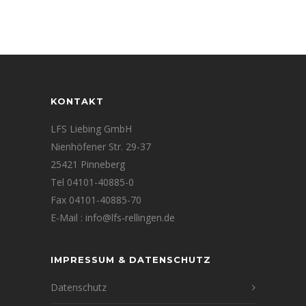
KONTAKT
LFS Liebing GmbH
Nienhöfener Str. 29-37
25421 Pinneberg
Tel 04101-40885-0
Fax 04101-40885-70
E-Mail : info@lfs-rellingen.de
IMPRESSUM & DATENSCHUTZ
Datenschutz