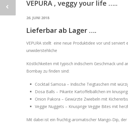
VEPURA , veggy your life …..
26. JUNI 2018
Lieferbar ab Lager ….
VEPURA stellt eine neue Produktidee vor und serviert e
unwiderstehliche
Köstlichkeiten mit typisch indischem Geschmack und ar
Bombay zu finden sind:
Cocktail Samosa – Indische Teigtaschen mit würzig
Dosa Balls – Pikante Kartoffelbällchen im knuspri
Onion Pakora – Gewürzte Zwiebeln mit Kichererbse
Veggie Nuggets – Knusprige Veggie Bites mit he
Mit dabei ist ein fruchtig-aromatischer Mango-Dip, der