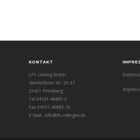
KONTAKT
IMPRE
LFS Liebing GmbH
Datensc
Nienhöfener Str. 29-37
Impres
25421 Pinneberg
Tel 04101-40885-0
Fax 04101-40885-70
E-Mail : info@lfs-rellingen.de