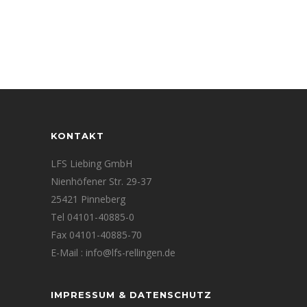
KONTAKT
LFS Liebing GmbH
Nienhöfener Str. 29-37
25421 Pinneberg
Tel 04101-40885-0
Fax 04101-40885-70
E-Mail : info@lfs-rellingen.de
IMPRESSUM & DATENSCHUTZ